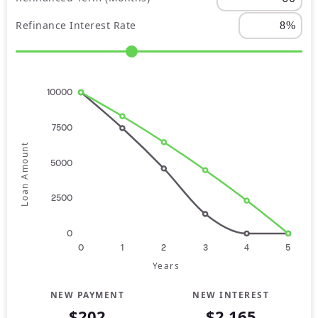
Refinance Interest Rate
10000
7500
Loan Amount
5000
2500
0
0
1
2
3
4
5
Years
NEW PAYMENT
NEW INTEREST
$202
$2,165