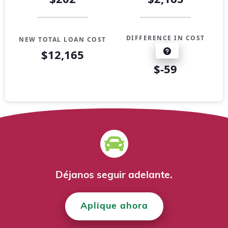
DIFFERENCE IN COST
NEW TOTAL LOAN COST
$12,165
$-59
Loan Refinance Comparison
Years
Current Loan
Refinanced Loan
0
$10,000
$10,000
1
$7,463
$8,305
Déjanos seguir adelante.
2
$4,605
$6,470
Aplique ahora
3
$1,384
$4,483