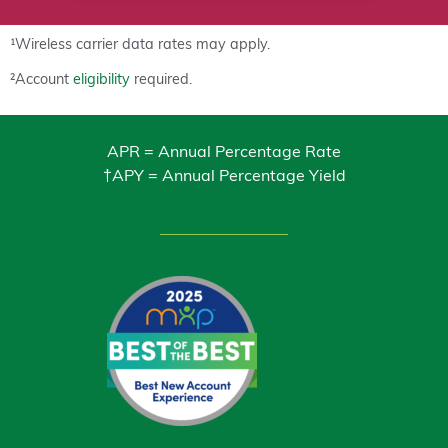
¹Wireless carrier data rates may apply.
²Account
eligibility
required.
APR = Annual Percentage Rate
†APY = Annual Percentage Yield