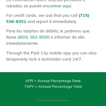
La información sobre tarjetas perdidas o
robadas se puede
encontrar aquí
.
For credit cards, we ask that you call
(715)
536-8351
and report it immediately.
Para las tarjetas de débito, le pedimos que
llame
(800) 383-8000
e informar de ello
inmediatamente.
Through the Park City mobile app you can also
temporarily lock a lost/stolen card 24/7.
APR = Annual Percentage Rate
†APY = Annual Percentage Yield